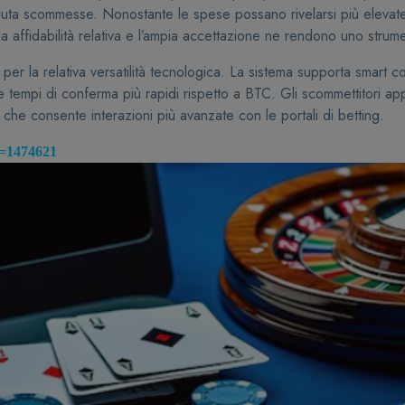
luta scommesse. Nonostante le spese possano rivelarsi più elevate
, la affidabilità relativa e l’ampia accettazione ne rendono uno strume
per la relativa versatilità tecnologica. La sistema supporta smart con
ce tempi di conferma più rapidi rispetto a BTC. Gli scommettitori app
 che consente interazioni più avanzate con le portali di betting.
?p=1474621