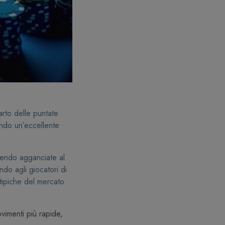
arto delle puntate
ando un’eccellente
ssendo agganciate al
ndo agli giocatori di
 tipiche del mercato
vimenti più rapide,