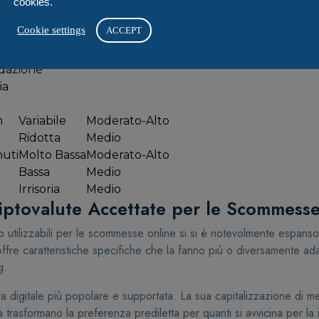
cookies.
 centuno milioni di utenti in tutto il mondo impiegavano criptovalute
i tale tecnologia.
Cookie settings
ACCEPT
dazione
ia
m
Variabile
Moderato-Alto
Ridotta
Medio
nuti
Molto Bassa
Moderato-Alto
Bassa
Medio
Irrisoria
Medio
riptovalute Accettate per le Scommess
to utilizzabili per le scommesse online si si è notevolmente espanso 
ffre caratteristiche specifiche che la fanno più o diversamente adatt
g.
uta digitale più popolare e supportata. La sua capitalizzazione di 
trasformano la preferenza prediletta per quanti si avvicina per la in