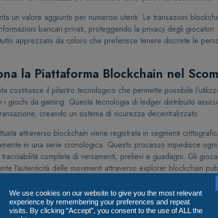
nta un valore aggiunto per numerosi utenti. Le transazioni blockch
nformazioni bancari privati, proteggendo la privacy degli giocatori
tutto apprezzato da coloro che preferisce tenere discrete le persona
na la Piattaforma Blockchain nel Sco
ita costituisce il pilastro tecnologico che permette possibile l’utilizz
n i giochi da gaming. Questa tecnologia di ledger distribuito assic
ransazione, creando un sistema di sicurezza decentralizzato.
uata attraverso blockchain viene registrata in segmenti crittografi
ocamente in una serie cronologica. Questo processo impedisce ogni
tracciabilità completa di versamenti, prelievi e guadagni. Gli gioc
te l’autenticità delle movimenti attraverso explorer blockchain pubb
e implementano smart contratti, ovvero convenzioni auto-eseguibili
We use cookies on our website to give you the most relevant
mi automatizzati controllano il erogazione delle guadagni in modo 
experience by remembering your preferences and repeat
ervento umano. Un dato verificato: secondo uno analisi della Unive
visits. By clicking “Accept”, you consent to the use of ALL the