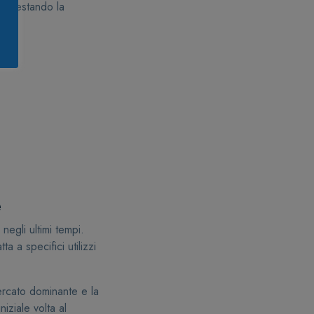
, attestando la
e
negli ultimi tempi.
a a specifici utilizzi
mercato dominante e la
iziale volta al