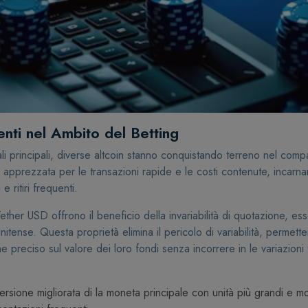
nti nel Ambito del Betting
tali principali, diverse altcoin stanno conquistando terreno nel comp
lta apprezzata per le transazioni rapide e le costi contenute, incarn
e ritiri frequenti.
ther USD offrono il beneficio della invariabilità di quotazione, e
tense. Questa proprietà elimina il pericolo di variabilità, permette
 preciso sul valore dei loro fondi senza incorrere in le variazioni
ersione migliorata di la moneta principale con unità più grandi e mo