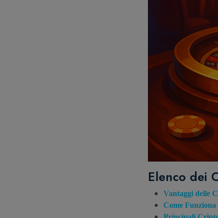
Elenco dei 
Vantaggi delle C
Come Funziona l
Principali Cript