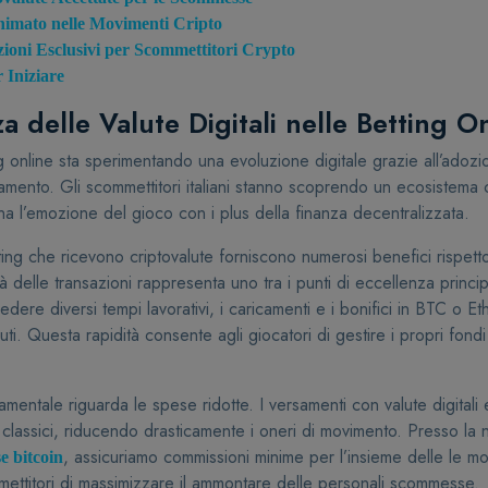
nimato nelle Movimenti Cripto
ioni Esclusivi per Scommettitori Crypto
r Iniziare
za delle Valute Digitali nelle Betting O
ng online sta sperimentando una evoluzione digitale grazie all’adozi
amento. Gli scommettitori italiani stanno scoprendo un ecosistem
a l’emozione del gioco con i plus della finanza decentralizzata.
ting che ricevono criptovalute forniscono numerosi benefici rispetto
ità delle transazioni rappresenta uno tra i punti di eccellenza principa
dere diversi tempi lavorativi, i caricamenti e i bonifici in BTC o Et
nuti. Questa rapidità consente agli giocatori di gestire i propri fondi 
mentale riguarda le spese ridotte. I versamenti con valute digitali e
i classici, riducendo drasticamente i oneri di movimento. Presso la 
, assicuriamo commissioni minime per l’insieme delle le mov
e bitcoin
ettitori di massimizzare il ammontare delle personali scommesse.